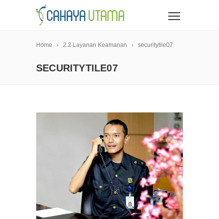
Home
2.2 Layanan Keamanan
securitytile07
SECURITYTILE07